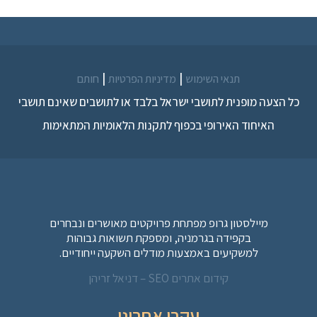
|
|
תנאי השימוש
מדיניות הפרטיות
חותם
כל הצעה מופנית לתושבי ישראל בלבד או לתושבים שאינם תושבי
האיחוד האירופי בכפוף לתקנות הלאומיות המתאימות
מיילסטון גרופ מפתחת פרויקטים מאושרים ונבחרים
בקפידה בגרמניה, ומספקת תשואות גבוהות
למשקיעים באמצעות מודלים השקעה ייחודיים.
קידום אתרים SEO – דניאל זריהן
עקבו אחרינו