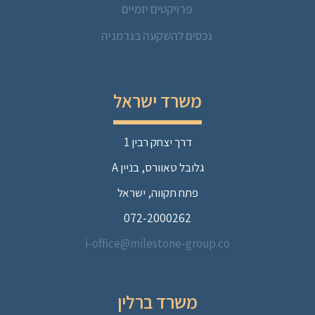
פרויקטים יזמיים
נכסים להשקעה בגרמניה
משרד ישראל
דרך יצחק רבין 1
גלובל טאוורס, בניין A
פתח תקווה, ישראל
072-2000262
i-office@milestone-group.co
משרד ברלין