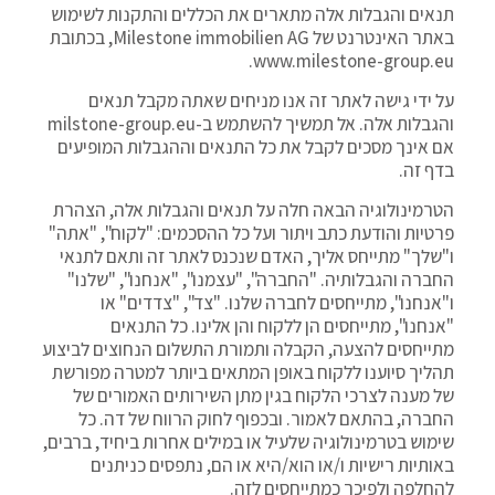
תנאים והגבלות אלה מתארים את הכללים והתקנות לשימוש
באתר האינטרנט של Milestone immobilien AG, בכתובת
www.milestone-group.eu.
על ידי גישה לאתר זה אנו מניחים שאתה מקבל תנאים
והגבלות אלה. אל תמשיך להשתמש ב-milstone-group.eu
אם אינך מסכים לקבל את כל התנאים וההגבלות המופיעים
בדף זה.
הטרמינולוגיה הבאה חלה על תנאים והגבלות אלה, הצהרת
פרטיות והודעת כתב ויתור ועל כל ההסכמים: "לקוח", "אתה"
ו"שלך" מתייחס אליך, האדם שנכנס לאתר זה ותאם לתנאי
החברה והגבלותיה. "החברה", "עצמנו", "אנחנו", "שלנו"
ו"אנחנו", מתייחסים לחברה שלנו. "צד", "צדדים" או
"אנחנו", מתייחסים הן ללקוח והן אלינו. כל התנאים
מתייחסים להצעה, הקבלה ותמורת התשלום הנחוצים לביצוע
תהליך סיוענו ללקוח באופן המתאים ביותר למטרה מפורשת
של מענה לצרכי הלקוח בגין מתן השירותים האמורים של
החברה, בהתאם לאמור. ובכפוף לחוק הרווח של דה. כל
שימוש בטרמינולוגיה שלעיל או במילים אחרות ביחיד, ברבים,
באותיות רישיות ו/או הוא/היא או הם, נתפסים כניתנים
להחלפה ולפיכך כמתייחסים לזה.