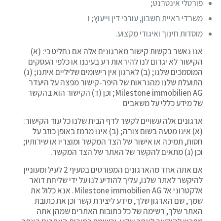
פורטלי אינטרנט;
משרדי ראיית חשבון, עורכי דין וייעוץ; ו
מוסדות חינוך ואיגודי מקצוע.
אנו נאשר בקשות קישור מארגונים אלה אם נחליט כי: (א)
הקישור לא יגרום לנו להיראות רע בעיננו או כלפי העסקים
המוסמכים שלנו; (ב) לארגון אין רישומים שליליים איתנו; (ג)
התועלת שלנו מהנראות של היפר-קישור מפצה על היעדר
Milestone immobilien AG; וכן (ד) הקישור הוא בהקשר
של מידע כללי על משאבים
ארגונים אלה עשויים לקשר לדף הבית שלנו כל עוד הקישור:
(א) אינו מטעה בשום צורה; (ב) אינו מרמז באופן כוזב על
חסות, תמיכה או אישור של הצד המקשר ומוצריו או שירותיו;
וכן (ג) מתאים להקשר של האתר של הצד המקשר.
אם אתה אחד מהארגונים המפורטים בסעיף 2 לעיל ומעוניין
להיקשר לאתר שלנו, עליך להודיע לנו על ידי שליחת דואר
אלקטרוני אל Milestone immobilien AG. אנא כלול את
שמך, שם הארגון שלך, מידע ליצירת קשר וכן את כתובת
האתר שלך, רשימה של כל כתובות האתרים שמהן אתה