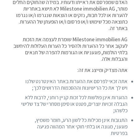
האדם שמפרסם את ראייתו ודעותיו. במידה שהחוקים החלים
מותר, Milestone immobilien AG לא תישא באחריות
להערות או לכל חבות, נזקים או הוצאות שנגרמו ו/או נגרמו
כתוצאה מכל שימוש ו/או פרסום ו/או הופעתן של ההערות.
באתר זה.
Milestone immobilien AG שומרת לעצמה את הזכות
לעקוב אחר כל ההערות ולהסיר כל הערות העלולות להיחשב
בלתי הולמות, פוגעניות או הגורמות להפרה של תנאים
והגבלות אלה.
אתה מצדיק ומייצג את זה:
אתה זכאי לפרסם את ההערות באתר האינטרנט שלנו
ויש לך את כל הרישיונות וההסכמות הדרושים לכך;
ההערות אינן פולשות לכל זכות קניין רוחני, לרבות ללא
הגבלה זכויות יוצרים, פטנט או סימן מסחרי של צד שלישי
כלשהו;
התגובות אינן מכילות כל לשון הרע, חומר משמיץ,
פוגעני, מגונה או בלתי חוקי אחר המהווה פגיעה
בפרטיות