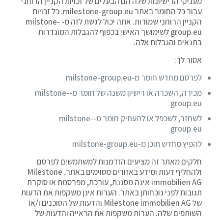
מעניקי הרישיונות שלה הם הבעלים של זכויות הקניין הרוחני
עבור כל החומר באתר milestone-group.eu. כל זכויות
הקניין הרוחני שמורות. אתה יכול לגשת לזה מ- milstone-
group.eu לשימושך האישי בכפוף להגבלות המוגדרות
בתנאים והגבלות אלה.
אסור לך:
לפרסם מחדש חומר מ-milstone-group.eu
מכירה, השכרה או רישיון משנה של חומר מ-milstone-
group.eu
לשחזר, לשכפל או להעתיק חומר מ-milstone-
group.eu
להפיץ מחדש תוכן מ-milstone-group.eu
חלקים מאתר זה מציעים הזדמנות למשתמשים לפרסם
ולהחליף דעות ומידע באזורים מסוימים באתר. Milestone
immobilien AG אינה מסננת, עורכת, מפרסמת או סוקרת
תגובות לפני נוכחותן באתר. הערות אינן משקפות את הדעות
של Milestone immobilien AG והדעות של הסוכנים ו/או
השותפים שלה. הערות משקפות את הראייה והדעות של