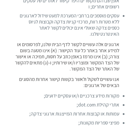
אופן שבו הם מקשרים היפר קישור לאתרים של עסקים
רשומים אחרים; ו
עסקים מוסמכים ברחבי המערכת למעט שידול לארגונים
ללא מטרות רווח, מרכזי קניות צדקה וקבוצות לגיוס
כספים צדקה שאולי אינם יכולים לקשר לאתר
האינטרנט שלנו.
ארגונים אלה עשויים לקשר לדף הבית שלנו, לפרסומים או
למידע אחר באתר כל עוד הקישור: (א) אינו מטעה בשום
צורה; (ב) אינו מרמז באופן כוזב על חסות, תמיכה או אישור
של הצד המקשר ומוצריו ו/או שירותיו; ו-(ג) מתאים להקשר
של האתר של הצד המקשר.
אנו עשויים לשקול ולאשר בקשות קישור אחרות מהסוגים
הבאים של ארגונים:
מקורות מידע צרכניים ו/או עסקיים ידועים;
אתרי קהילת dot.com;
עמותות או קבוצות אחרות המייצגות ארגוני צדקה;
מפיצי ספריות מקוונות;