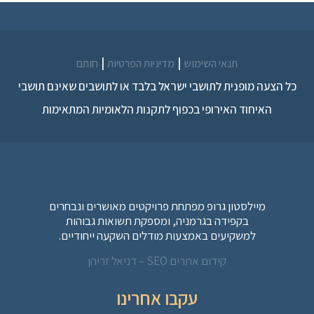
|
|
תנאי השימוש
מדיניות הפרטיות
חותם
כל הצעה מופנית לתושבי ישראל בלבד או לתושבים שאינם תושבי
האיחוד האירופי בכפוף לתקנות הלאומיות המתאימות
מיילסטון גרופ מפתחת פרויקטים מאושרים ונבחרים
בקפידה בגרמניה, ומספקת תשואות גבוהות
למשקיעים באמצעות מודלים השקעה ייחודיים.
קידום אתרים SEO – דניאל זריהן
עקבו אחרינו