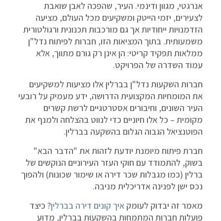
אנרגטי, מגוון ודינמי. העיר, שהפכה לאבן שואבת
לצעירים, יזמי הייטק ומשקיעים מכל העולם, מציעה
הזדמנויות ייחודיות אך גם מורכבות תכנונית ורגולטורית
משמעותית. בתוך המציאות הזו, חברות לפיתוח נדל"ן
ממלאות תפקיד קריטי: הן אינן רק גורם מתווך, אלא
עמוד השדרה של הפרויקט.
חברות השקעות נדל"ן בברלין אלו מציעות למשקיעים
את המומחיות המקצועית הדרושה, ידע מעמיק על רובעי
העיר השונים, וחיבורים אסטרטגיים לרשת קשרים
מקומית – כל אלו חיוניים כדי לנווט בהצלחה ולמנף את
הפוטנציאל הגבוה הגלום בהשקעה בברלין.
חברת פיתוח מיומנת יודעת לזהות את "הדבר הבא"
בשוק, להתמודד עם חוקי העזר העירוניים הנוקשים של
ברלין (כמו מגבלות שכר דירה או שימור שכונות) ולהפוך
נכס ישן לפנינה אדריכלית מניבה.
מאמר זה יבדוק לעומק
איך קונים דירה בברלין
? כיצד
פועלות חברות המתמחות בהשקעות בברלין, מדוע