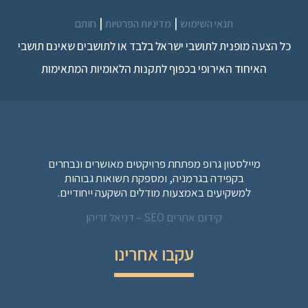
|
|
תנאי השימוש
מדיניות הפרטיות
חותם
כל הצעה מופנית לתושבי ישראל בלבד או לתושבים שאינם תושבי
האיחוד האירופי בכפוף לתקנות הלאומיות המתאימות
מיילסטון גרופ מפתחת פרויקטים מאושרים ונבחרים
בקפידה בגרמניה, ומספקת תשואות גבוהות
למשקיעים באמצעות מודלים השקעה ייחודיים.
קידום אתרים SEO – דניאל זריהן
עקבו אחרינו