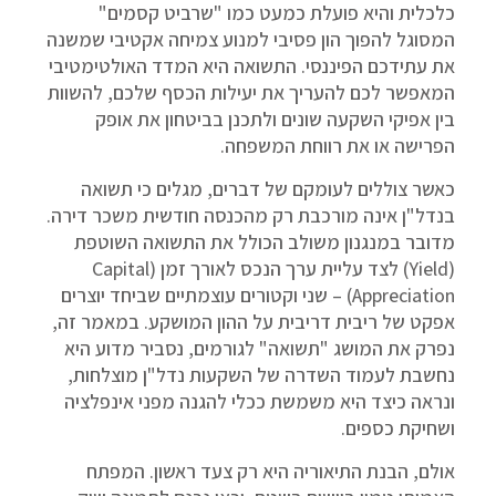
כלכלית והיא פועלת כמעט כמו "שרביט קסמים"
המסוגל להפוך הון פסיבי למנוע צמיחה אקטיבי שמשנה
את עתידכם הפיננסי. התשואה היא המדד האולטימטיבי
המאפשר לכם להעריך את יעילות הכסף שלכם, להשוות
בין אפיקי השקעה שונים ולתכנן בביטחון את אופק
הפרישה או את רווחת המשפחה.
כאשר צוללים לעומקם של דברים, מגלים כי תשואה
בנדל"ן אינה מורכבת רק מהכנסה חודשית משכר דירה.
מדובר במנגנון משולב הכולל את התשואה השוטפת
(Yield) לצד עליית ערך הנכס לאורך זמן (Capital
Appreciation) – שני וקטורים עוצמתיים שביחד יוצרים
אפקט של ריבית דריבית על ההון המושקע. במאמר זה,
נפרק את המושג "תשואה" לגורמים, נסביר מדוע היא
נחשבת לעמוד השדרה של השקעות נדל"ן מוצלחות,
ונראה כיצד היא משמשת ככלי להגנה מפני אינפלציה
ושחיקת כספים.
אולם, הבנת התיאוריה היא רק צעד ראשון. המפתח