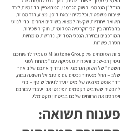
האמיתי טמון ביישום בשטח, וכאן נכנס לתמונה שוק
הנדל"ן הגרמני. השוק הגרמני, המתאפיין בדינמיות לצד
יציבות משפטית וכלכלית יוצאת דופן, מציע הזדמנויות
תשואה ייחודיות שקשה למצוא בשווקים אחרים. כדי לנווט
בהצלחה בין הבירוקרטיה המקומית, חוקי השכירות
המורכבים ובחירת הנכס המדויק, נדרשת מומחיות
חסרת פשרות.
צוות המומחים של Milestone Group מעמיד לרשותכם
ניסיון רב-שנים והיכרות מעמיקה עם "מתחת לפני
השטח" של השוק הגרמני. אנו נדריך אתכם שלב אחר
שלב – החל מאיתור נכסים עם פוטנציאל תשואה גבוה,
דרך אופטימיזציה של מיסוי ועד לניהול שוטף – כדי
להבטיח ששרביט הקסמים הפיננסי אכן יעבוד עבורכם
וימקסם את הרווחים שלכם בביטחון מקסימלי.
פענוח תשואה: